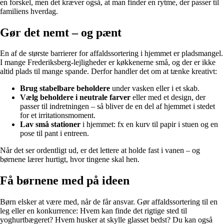
en forskel, men det kræver også, at man finder en rytme, der passer til
familiens hverdag.
Gør det nemt – og pænt
En af de største barrierer for affaldssortering i hjemmet er pladsmangel.
I mange Frederiksberg-lejligheder er køkkenerne små, og der er ikke
altid plads til mange spande. Derfor handler det om at tænke kreativt:
Brug stabelbare beholdere
under vasken eller i et skab.
Vælg beholdere i neutrale farver
eller med et design, der
passer til indretningen – så bliver de en del af hjemmet i stedet
for et irritationsmoment.
Lav små stationer
i hjemmet: fx en kurv til papir i stuen og en
pose til pant i entreen.
Når det ser ordentligt ud, er det lettere at holde fast i vanen – og
børnene lærer hurtigt, hvor tingene skal hen.
Få børnene med på ideen
Børn elsker at være med, når de får ansvar. Gør affaldssortering til en
leg eller en konkurrence: Hvem kan finde det rigtige sted til
yoghurtbægeret? Hvem husker at skylle glasset bedst? Du kan også