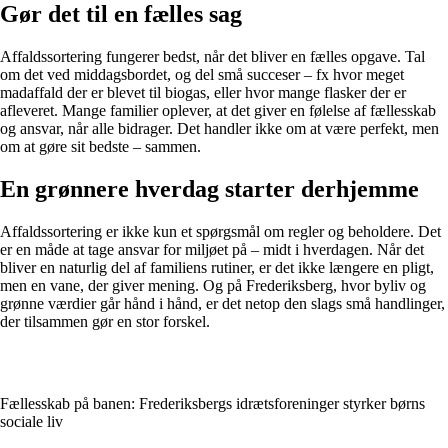
Gør det til en fælles sag
Affaldssortering fungerer bedst, når det bliver en fælles opgave. Tal
om det ved middagsbordet, og del små succeser – fx hvor meget
madaffald der er blevet til biogas, eller hvor mange flasker der er
afleveret. Mange familier oplever, at det giver en følelse af fællesskab
og ansvar, når alle bidrager. Det handler ikke om at være perfekt, men
om at gøre sit bedste – sammen.
En grønnere hverdag starter derhjemme
Affaldssortering er ikke kun et spørgsmål om regler og beholdere. Det
er en måde at tage ansvar for miljøet på – midt i hverdagen. Når det
bliver en naturlig del af familiens rutiner, er det ikke længere en pligt,
men en vane, der giver mening. Og på Frederiksberg, hvor byliv og
grønne værdier går hånd i hånd, er det netop den slags små handlinger,
der tilsammen gør en stor forskel.
Fællesskab på banen: Frederiksbergs idrætsforeninger styrker børns
sociale liv