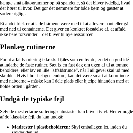
hænge små piktogrammer op på spandene, så det bliver tydeligt, hvad
der hører til hvor. Det gør det nemmere for både børn og gæster at
sortere rigtigt.
Et andet trick er at lade børnene være med til at aflevere pant eller gå
med ned til containerne. Det giver en konkret forståelse af, at affald
ikke bare forsvinder – det bliver til nye ressourcer.
Planlæg rutinerne
For at affaldssortering ikke skal føles som en byrde, er det en god idé
at indarbejde faste rutiner. Sæt fx en fast dag om ugen af til at tømme
beholdere, eller lav en lille “affaldsrunde”, når I alligevel skal ud med
skraldet. Hvis I bor i etageejendom, kan det være smart at koordinere
med naboerne – måske kan I dele plads eller hjælpe hinanden med at
holde orden i gården.
Undgå de typiske fejl
Selv de mest erfarne sorteringsentusiaster kan blive i tvivl. Her er nogle
af de klassiske fejl, du kan undgå:
Madrester i plastbeholderen:
Skyl emballagen let, inden du
smider den ud.