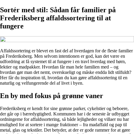
Sortér med stil: Sådan får familier på
Frederiksberg affaldssortering til at
fungere
Affaldssortering er blevet en fast del af hverdagen for de fleste familier
på Frederiksberg. Men selvom intentionen er god, kan det være en
udfordring at få systemet til at fungere i en travl hverdag med børn,
lektier og madpakker. Hvordan får man hele familien med – og
hvordan gør man det nemt, overskueligt og måske endda lidt stilfuldt?
Her får du inspiration til, hvordan du kan gøre affaldssortering til en
naturlig og velfungerende del af livet i byen.
En by med fokus på grønne vaner
Frederiksberg er kendt for sine grønne parker, cykelstier og beboere,
der går op i bæredygtighed. Kommunen har i de seneste år udbygget
ordningerne for affaldssortering, så både lejligheder og villaer nu har
mulighed for at sortere i mange fraktioner – fra madaffald og pap til
metal, glas og tekstiler. Det betyder, at der er gode rammer for at gøre